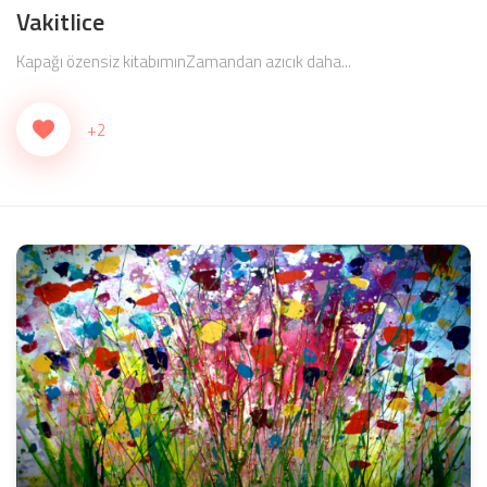
Vakitlice
Kapağı özensiz kitabımınZamandan azıcık daha...
+2