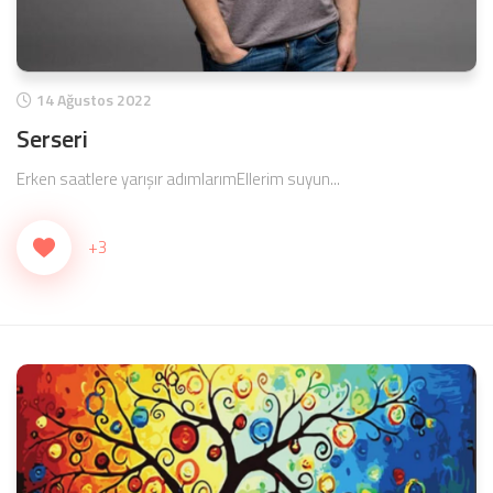
14 Ağustos 2022
Serseri
Erken saatlere yarışır adımlarımEllerim suyun...
+3